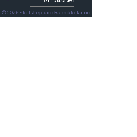
Båt Högbonden
© 2026 Skutskepparn Rannikkolaituri