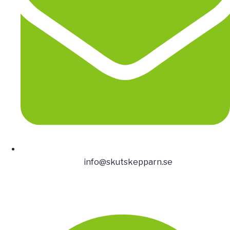
info@skutskepparn.se