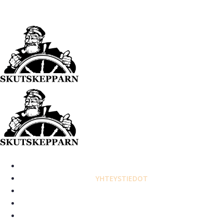
HEM
YHTEYSTIEDOT
AUKIOLOAJAT
MEIDÄN RUOKAMME
VALIKKO