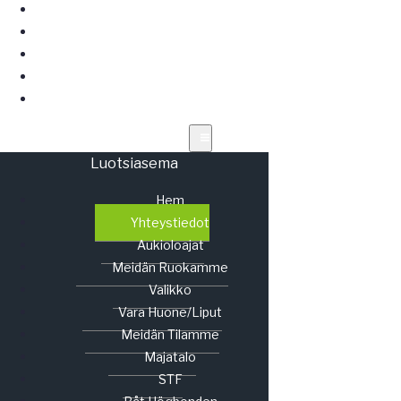
VARA HUONE/LIPUT
MEIDÄN TILAMME
MAJATALO
STF
BÅT HÖGBONDEN
Luotsiasema
Hem
Yhteystiedot
Aukioloajat
Meidän Ruokamme
Valikko
Vara Huone/liput
Meidän Tilamme
Majatalo
STF