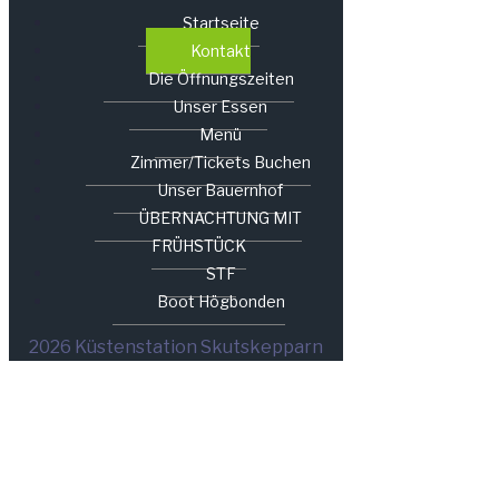
Startseite
Kontakt
Die Öffnungszeiten
Unser Essen
Menü
Zimmer/Tickets Buchen
Unser Bauernhof
ÜBERNACHTUNG MIT
FRÜHSTÜCK
STF
Boot Högbonden
2026 Küstenstation Skutskepparn