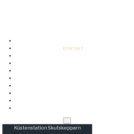
STARTSEITE
KONTAKT
DIE ÖFFNUNGSZEITEN
UNSER ESSEN
MENÜ
ZIMMER/TICKETS BUCHEN
UNSER BAUERNHOF
ÜBERNACHTUNG MIT FRÜHSTÜCK
STF
BOOT HÖGBONDEN
Küstenstation Skutskepparn