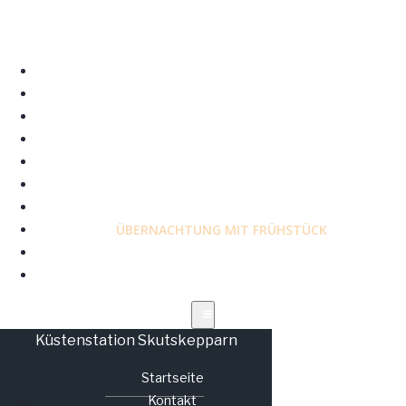
STARTSEITE
KONTAKT
DIE ÖFFNUNGSZEITEN
UNSER ESSEN
MENÜ
ZIMMER/TICKETS BUCHEN
UNSER BAUERNHOF
ÜBERNACHTUNG MIT FRÜHSTÜCK
STF
BOOT HÖGBONDEN
Küstenstation Skutskepparn
Startseite
Kontakt