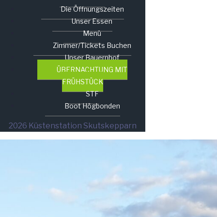
Die Öffnungszeiten
Unser Essen
Menü
Zimmer/Tickets Buchen
Unser Bauernhof
ÜBERNACHTUNG MIT
FRÜHSTÜCK
STF
Boot Högbonden
2026 Küstenstation Skutskepparn