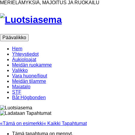
Ohita
MERIELÄMYKSIÄ, MAJOITUS JA RUOKAILU
sisältöön
Päävalikko
Hem
Yhteystiedot
Aukioloajat
Meidän ruokamme
Valikko
Vara huone/liput
Meidän tilamme
Majatalo
STF
Båt Högbonden
«Tämä on esimerkki« Kaikki Tapahtumat
Tämä tapahtuma on mennyt.