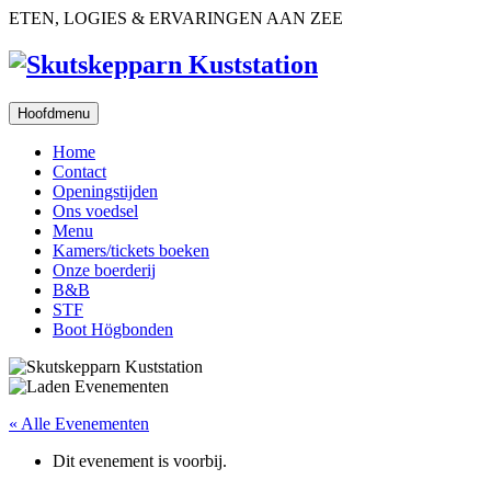
Ga
ETEN, LOGIES & ERVARINGEN AAN ZEE
naar
de
inhoud
Hoofdmenu
Home
Contact
Openingstijden
Ons voedsel
Menu
Kamers/tickets boeken
Onze boerderij
B&B
STF
Boot Högbonden
« Alle Evenementen
Dit evenement is voorbij.