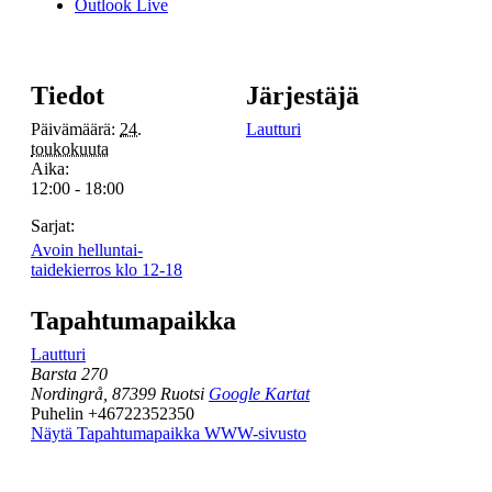
Outlook Live
Tiedot
Järjestäjä
Päivämäärä:
24.
Lautturi
toukokuuta
Aika:
12:00 - 18:00
Sarjat:
Avoin helluntai-
taidekierros klo 12-18
Tapahtumapaikka
Lautturi
Barsta 270
Nordingrå
,
87399
Ruotsi
Google Kartat
Puhelin
+46722352350
Näytä Tapahtumapaikka WWW-sivusto