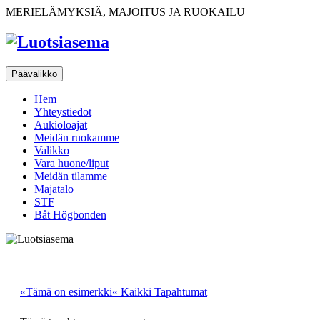
Ohita
MERIELÄMYKSIÄ, MAJOITUS JA RUOKAILU
sisältöön
Päävalikko
Hem
Yhteystiedot
Aukioloajat
Meidän ruokamme
Valikko
Vara huone/liput
Meidän tilamme
Majatalo
STF
Båt Högbonden
«Tämä on esimerkki« Kaikki Tapahtumat