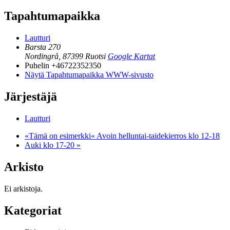
Tapahtumapaikka
Lautturi
Barsta 270
Nordingrå
,
87399
Ruotsi
Google Kartat
Puhelin
+46722352350
Näytä Tapahtumapaikka WWW-sivusto
Järjestäjä
Lautturi
«Tämä on esimerkki«
Avoin helluntai-taidekierros klo 12-18
Auki klo 17-20
»
Arkisto
Ei arkistoja.
Kategoriat