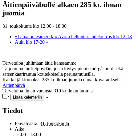
Äitienpäiväbuffé alkaen 285 kr. ilman
juomia
31. toukokuuta klo 12.00
-
18:00
«Tämä on esimerkki«
Avoin helluntai-taidekierros klo 12-18
Auki klo 17-20
»
Tervetuloa juhlimaan äitiä kanssamme.
Tarjoamme buffetpöydän, josta löytyy pieni smörgåsbord sekä
sateenkaarirautua kotitekoisella perunamuusilla.
Kakku jälkiruoaksi. 285 kr. ilman juomia ennakkovarauksella
Äitienpäivä
Tervetuloa ilman varausta 310 kr ilman juomia
Lisää kalenteriin
Tiedot
Päivämäärä:
31. toukokuuta
Aika:
12:00 - 18:00