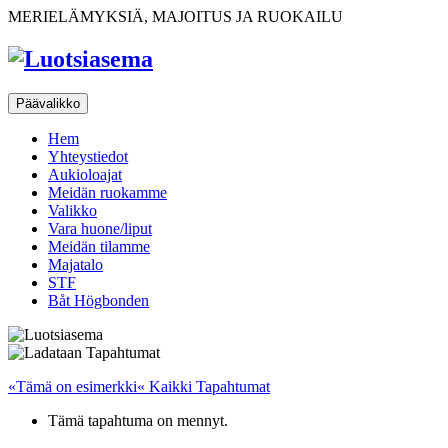
Ohita
MERIELÄMYKSIÄ, MAJOITUS JA RUOKAILU
sisältöön
Päävalikko
Hem
Yhteystiedot
Aukioloajat
Meidän ruokamme
Valikko
Vara huone/liput
Meidän tilamme
Majatalo
STF
Båt Högbonden
«Tämä on esimerkki« Kaikki Tapahtumat
Tämä tapahtuma on mennyt.