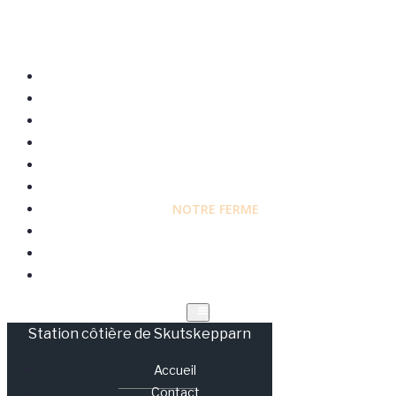
ACCUEIL
CONTACT
HEURES D'OUVERTURE
NOTRE ALIMENTATION
MENU
RÉSERVER DES CHAMBRES/BILLETS
NOTRE FERME
B&B
STF
LE BATEAU HÖGBONDEN
Station côtière de Skutskepparn
Accueil
Contact