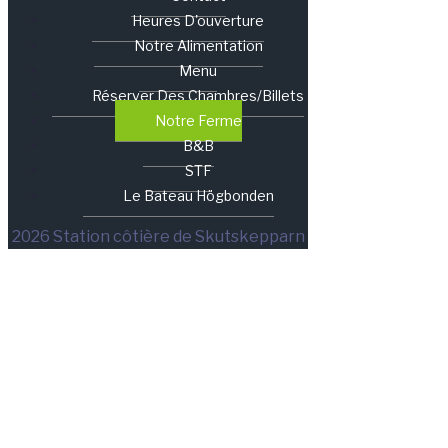
Heures D'ouverture
Notre Alimentation
Menu
Réserver Des Chambres/billets
Notre Ferme
B&B
STF
Le Bateau Högbonden
2026 Station côtière de Skutskepparn