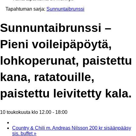
Tapahtuman sarja:
Sunnuntaibrunssi
Sunnuntaibrunssi –
Pieni voileipäpöytä,
lohkoperunat, paistettu
kana, ratatouille,
paistettu leivitetty kala.
10 toukokuuta klo 12.00
-
18:00
Country & Chili m. Andreas Nilsson 200 kr sisäänpääsy
sis. buffet
»