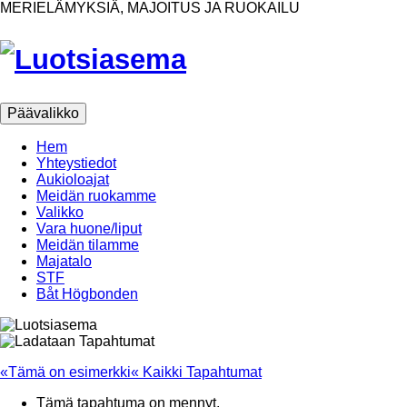
Ohita
MERIELÄMYKSIÄ, MAJOITUS JA RUOKAILU
sisältöön
Päävalikko
Hem
Yhteystiedot
Aukioloajat
Meidän ruokamme
Valikko
Vara huone/liput
Meidän tilamme
Majatalo
STF
Båt Högbonden
«Tämä on esimerkki« Kaikki Tapahtumat
Tämä tapahtuma on mennyt.