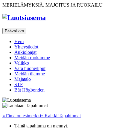
Ohita
MERIELÄMYKSIÄ, MAJOITUS JA RUOKAILU
sisältöön
Päävalikko
Hem
Yhteystiedot
Aukioloajat
Meidän ruokamme
Valikko
Vara huone/liput
Meidän tilamme
Majatalo
STF
Båt Högbonden
«Tämä on esimerkki« Kaikki Tapahtumat
Tämä tapahtuma on mennyt.