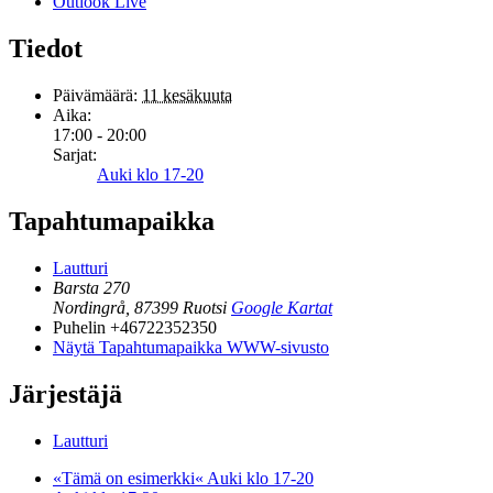
Outlook Live
Tiedot
Päivämäärä:
11 kesäkuuta
Aika:
17:00 - 20:00
Sarjat:
Auki klo 17-20
Tapahtumapaikka
Lautturi
Barsta 270
Nordingrå
,
87399
Ruotsi
Google Kartat
Puhelin
+46722352350
Näytä Tapahtumapaikka WWW-sivusto
Järjestäjä
Lautturi
«Tämä on esimerkki«
Auki klo 17-20