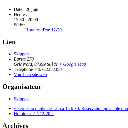
Date :
26 juin
Heure :
15:30 - 20:00
Série :
Horaires d'été 12-20
Lieu
Skippers
Barsta 270
Gris Nord
,
87399
Suède
+ Google Map
Téléphone
+46722352350
Voir Lieu site web
Organisateur
Skippers
«
Fermé au public de 12 h à 15 h 30. Réservation préalable pou
Horaires d'été 12-20
»
Archives