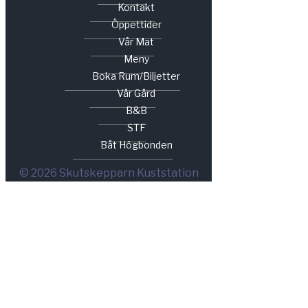
Kontakt
Öppettider
Vår Mat
Meny
Boka Rum/biljetter
Vår Gård
B&B
STF
Båt Högbonden
© 2026 Skutskepparn Kuststation