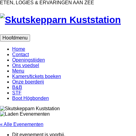
Ga
ETEN, LOGIES & ERVARINGEN AAN ZEE
naar
de
inhoud
Hoofdmenu
Home
Contact
Openingstijden
Ons voedsel
Menu
Kamers/tickets boeken
Onze boerderij
B&B
STF
Boot Högbonden
« Alle Evenementen
Dit evenement is voorbij.