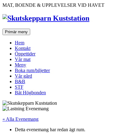
Hoppa
MAT, BOENDE & UPPLEVELSER VID HAVET
till
innehåll
Primär meny
Hem
Kontakt
Öppettider
Vår mat
Meny
Boka rum/biljetter
Vår gård
B&B
STF
Båt Högbonden
« Alla Evenemang
Detta evenemang har redan ägt rum.