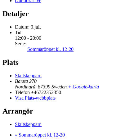
Outlook Live
Detaljer
Datum:
9 juli
Tid:
12:00 - 20:00
Serie:
Sommaröppet kl. 12-20
Plats
Skutskepparn
Barsta 270
Nordingrå
,
87399
Sweden
+ Google-karta
Telefon
+46722352350
Visa Plats-webbplats
Arrangör
Skutskepparn
«
Sommaröppet kl. 12-20