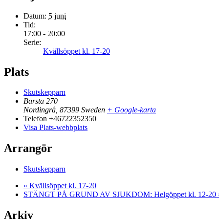
Datum:
5 juni
Tid:
17:00 - 20:00
Serie:
Kvällsöppet kl. 17-20
Plats
Skutskepparn
Barsta 270
Nordingrå
,
87399
Sweden
+ Google-karta
Telefon
+46722352350
Visa Plats-webbplats
Arrangör
Skutskepparn
«
Kvällsöppet kl. 17-20
STÄNGT PÅ GRUND AV SJUKDOM: Helgöppet kl. 12-20
Arkiv