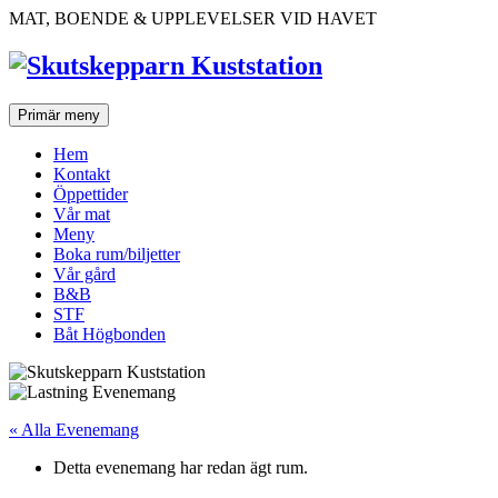
Hoppa
MAT, BOENDE & UPPLEVELSER VID HAVET
till
innehåll
Primär meny
Hem
Kontakt
Öppettider
Vår mat
Meny
Boka rum/biljetter
Vår gård
B&B
STF
Båt Högbonden
« Alla Evenemang
Detta evenemang har redan ägt rum.