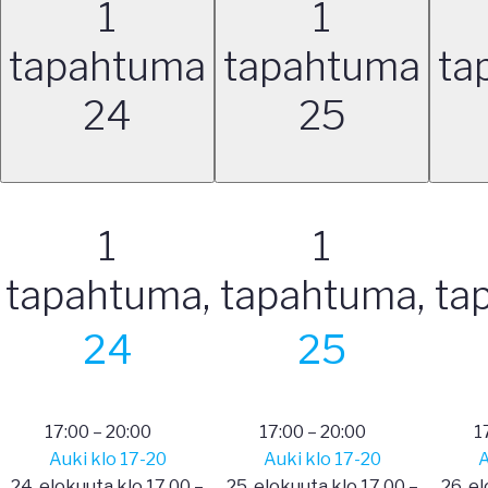
1
1
tapahtuma
tapahtuma
ta
24
25
1
1
tapahtuma,
tapahtuma,
ta
24
25
17:00
–
20:00
17:00
–
20:00
1
Auki klo 17-20
Auki klo 17-20
A
24. elokuuta klo 17.00
–
25. elokuuta klo 17.00
–
26. e