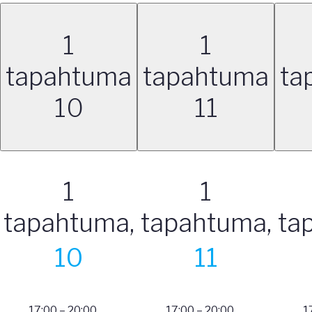
1
1
tapahtuma
tapahtuma
ta
10
11
1
1
tapahtuma,
tapahtuma,
ta
10
11
17:00
–
20:00
17:00
–
20:00
1