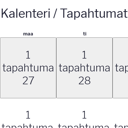
Kalenteri / Tapahtumat
maanantai
tiistai
maa
ti
1
1
tapahtuma
tapahtuma
ta
27
28
1
1
tapahtuma,
tapahtuma,
ta