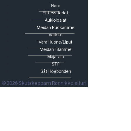
Hem
Yhteystiedot
Aukioloajat
Meidän Ruokamme
Valikko
Vara Huone/liput
Meidän Tilamme
Majatalo
STF
Båt Högbonden
© 2026 Skutskepparn Rannikkolaituri