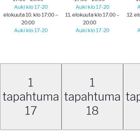
Auki klo 17-20
Auki klo 17-20
A
elokuuta 10. klo 17:00
–
11. elokuuta klo 17.00
–
12. e
20:00
20:00
Auki klo 17-20
Auki klo 17-20
A
1
1
tapahtuma
tapahtuma
ta
17
18